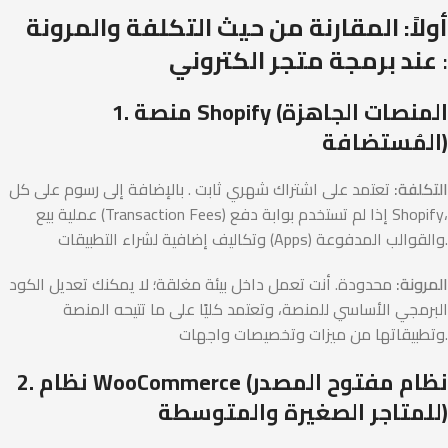
أولاً: المقارنة من حيث التكلفة والمرونة
:
عند برمجة متجر الكتروني
1. منصة Shopify (المنصات الجاهزة
المُستضافة)
التكلفة:
تعتمد على اشتراك شهري ثابت . بالإضافة إلى رسوم على كل
عملية بيع (Transaction Fees) إذا لم تستخدم بوابة دفع Shopify،
وتكاليف إضافية لشراء التطبيقات (Apps) والقوالب المدفوعة.
المرونة:
محدودة. أنت تعمل داخل بيئة مغلقة؛ لا يمكنك تعديل الكود
البرمجي الأساسي للمنصة، وتعتمد كليًا على ما تتيحه المنصة
وتطبيقاتها من ميزات وتخصيصات واجهات.
2. نظام WooCommerce (نظام مفتوح المصدر
للمتاجر الصغيرة والمتوسطة)