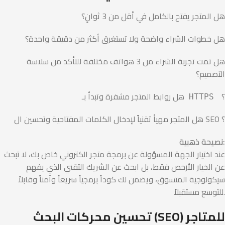
هل المتجر يفتح بالكامل في أقل من 3 ثوانٍ؟
هل خطوات الشراء واضحة ولا تستغرق أكثر من دقيقة واحدة؟
هل تمت تجربة الشراء من 3 هواتف مختلفة للتأكد من سلاسة
التصميم؟
؟
هل روابط المتجر مشفرة وتبدأ بـ
HTTPS
هل المتجر مهيأ تقنياً لإدخال الكلمات المفتاحية وتحسين ال SEO ؟
نصيحة ذهبية:
عند اختيار الجهة المسؤولة عن برمجة متجر الكتروني خاص بك، لا تبحث
عن الخيار الأرخص فقط، بل ابحث عن الشريك التقني الذي يفهم
سيكولوجية المتسوق، ويضمن لك كوداً برمجياً سريعاً وآمناً وقابلاً
للتوسع مستقبلاً.
تحسين محركات البحث (SEO) للمتاجر