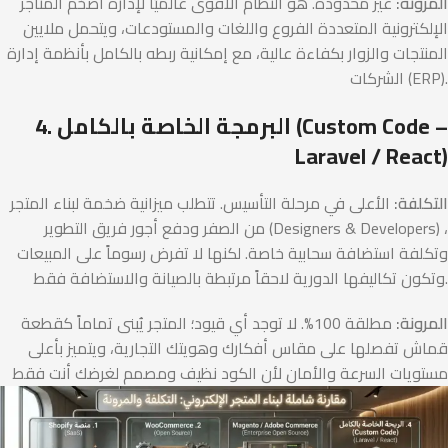
المرونة:
غير محدودة. هو النظام الأقوى عالميًا لإدارة أضخم المتاجر
الإلكترونية المتعددة الفروع واللغات والمستودعات، ويتحمل ملايين
المنتجات والزوار بكفاءة عالية، مع إمكانية ربطه بالكامل بأنظمة إدارة
الشركات (ERP).
4. البرمجة الخاصة بالكامل (Custom Code –
Laravel / React)
التكلفة:
الأعلى في مرحلة التأسيس. تتطلب ميزانية ضخمة لبناء المتجر
من الصفر ودفع أجور فريق التطوير (Designers & Developers) ،
وتكلفة استضافة سحابية خاصة. لكنها لا تفرض رسوماً على المبيعات
وتكون تكاليفها الدورية لاحقاً مرتبطة بالصيانة والاستضافة فقط.
المرونة:
مطلقة 100%. لا توجد أي قيود؛ المتجر يُبنى تماماً كقطعة
قماش تفصلها على مقاس أفكارك وهويتك التجارية، ويتميز بأعلى
مستويات السرعة والأمان لأن الكود نظيف ومصمم لغرضك أنت فقط