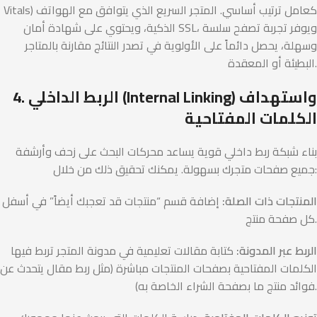
Vitals) كعامل ترتيب أساسي. المتجر السريع الذي يتوافق مع الهواتف
الذكية، ويحتوي على شهادة أمان SSL، ويوفر تجربة تصفح سلسة
وسهلة، يحصل دائماً على الأولوية في تصدر النتائج مقارنة بالمتاجر
البطيئة أو المعقدة.
4. الربط الداخلي (Internal Linking) واستهداف
الكلمات المفتاحية
بناء شبكة ربط داخلي قوية يساعد محركات البحث على زحف وأرشفة
جميع صفحات متجرك بسهولة. يمكنك تحقيق ذلك من خلال:
المنتجات ذات الصلة:
إضافة قسم “منتجات قد تعجبك أيضاً” في أسفل
كل صفحة منتج.
الربط عبر المدونة:
كتابة مقالات تعليمية في مدونة المتجر تربط فيها
الكلمات المفتاحية بصفحات المنتجات مباشرة (مثل ربط مقال يتحدث عن
فوائد منتج ما بصفحة الشراء الخاصة به).