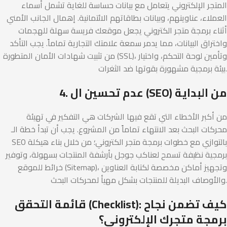
المتجر الإلكتروني يتعامل مع بيانات حساسة للغاية تشمل أسماء
العملاء، عناوينهم، وبيانات بطاقاتهم الائتمانية. إهمال الجانب الأمني
أثناء برمجة متجر الكتروني يجعل موقعك فريسة سهلة للهجمات
واختراق البيانات، مما يدمر سمعة علامتك التجارية تماماً. يجب التأكد
من تثبيت شهادات الأمان المتطورة (SSL)، وتأمين لوحة التحكم، واختيار
بيئة برمجية مشهورة بقوتها ضد الثغرات.
4. عدم تحسين ال (SEO) من البداية
من أكبر الأخطاء التي تقع فيها الشركات هي التفكير في تهيئة
محركات البحث بعد الانتهاء تماماً من المشروع. يجب أن تبدأ خطة الـ
SEO بالتوازي مع خطوات برمجة متجر الكتروني؛ من خلال بناء هيكلة
برمجية نظيفة تسمح لعناكب جوجل بأرشفة المنتجات بسهولة، وتوفير
خرائط للموقع (Sitemap)، وتجهيز أماكن مخصصة لكتابة العناوين
والأوصاف البديلة للمنتجات بشكل مهيأ لمحركات البحث.
قائمة التحقق (Checklist): كيف تضمن نجاح
برمجة متجرك الإلكتروني؟