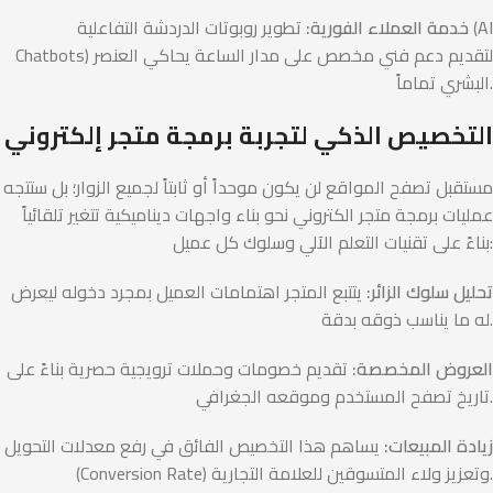
خدمة العملاء الفورية:
تطوير روبوتات الدردشة التفاعلية (AI
Chatbots) لتقديم دعم فني مخصص على مدار الساعة يحاكي العنصر
البشري تماماً.
التخصيص الذكي لتجربة برمجة متجر إلكتروني
مستقبل تصفح المواقع لن يكون موحداً أو ثابتاً لجميع الزوار؛ بل ستتجه
عمليات برمجة متجر الكتروني نحو بناء واجهات ديناميكية تتغير تلقائياً
بناءً على تقنيات التعلم الآلي وسلوك كل عميل:
تحليل سلوك الزائر:
يتتبع المتجر اهتمامات العميل بمجرد دخوله ليعرض
له ما يناسب ذوقه بدقة.
العروض المخصصة:
تقديم خصومات وحملات ترويجية حصرية بناءً على
تاريخ تصفح المستخدم وموقعه الجغرافي.
زيادة المبيعات:
يساهم هذا التخصيص الفائق في رفع معدلات التحويل
(Conversion Rate) وتعزيز ولاء المتسوقين للعلامة التجارية.