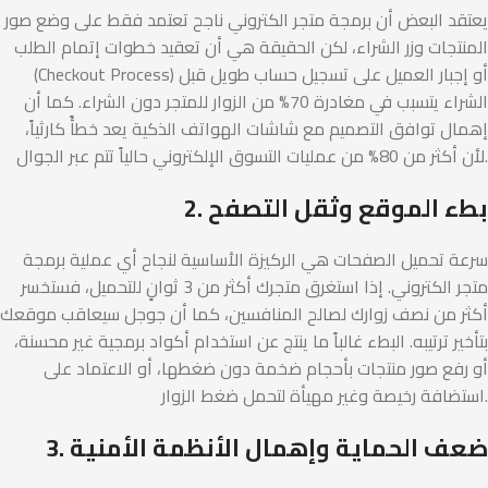
يعتقد البعض أن برمجة متجر الكتروني ناجح تعتمد فقط على وضع صور
المنتجات وزر الشراء، لكن الحقيقة هي أن تعقيد خطوات إتمام الطلب
(Checkout Process) أو إجبار العميل على تسجيل حساب طويل قبل
الشراء يتسبب في مغادرة 70% من الزوار للمتجر دون الشراء. كما أن
إهمال توافق التصميم مع شاشات الهواتف الذكية يعد خطأً كارثياً،
لأن أكثر من 80% من عمليات التسوق الإلكتروني حالياً تتم عبر الجوال.
2. بطء الموقع وثقل التصفح
سرعة تحميل الصفحات هي الركيزة الأساسية لنجاح أي عملية برمجة
متجر الكتروني. إذا استغرق متجرك أكثر من 3 ثوانٍ للتحميل، فستخسر
أكثر من نصف زوارك لصالح المنافسين، كما أن جوجل سيعاقب موقعك
بتأخير ترتيبه. البطء غالباً ما ينتج عن استخدام أكواد برمجية غير محسنة،
أو رفع صور منتجات بأحجام ضخمة دون ضغطها، أو الاعتماد على
استضافة رخيصة وغير مهيأة لتحمل ضغط الزوار.
3. ضعف الحماية وإهمال الأنظمة الأمنية