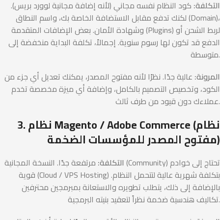
التكلفة:
كود النظام نفسه مجاني (لأنه إضافة مجانية لوورد بريس).
لكنك تدفع مقابل الاستضافة الخاصة بك، واسم النطاق (Domain)،
وشهادة الأمان. بعض الإضافات المتقدمة (Plugins) لربط الشحن أو
الدفع قد تكون لها رسوم سنوية. إجمالاً، تكلفة البداية منخفضة إلى
متوسطة.
المرونة:
عالية جدًا. نظرًا لأنه مفتوح المصدر، يمكنك تعديل أي جزء من
الكود، وتخصيص التصميم بالكامل، وإضافة أي ميزة مخصصة تخدم
عملاءك دون قيود من طرف ثالث.
3. نظام Magento / Adobe Commerce (نظام
مفتوح المصدر للمؤسسات الضخمة)
التكلفة:
مرتفعة جدًا. النسخة المجانية (Community) تحتاج إلى خوادم
قوية (Cloud / VPS Hosting) بتكلفة شهرية عالية لتتحمل النظام.
بالإضافة إلى ذلك، يتطلب تطويره والاستعانة بمبرمجين محترفين
تكاليف هندسية ضخمة نظراً لتعقيد بنيته البرمجية.