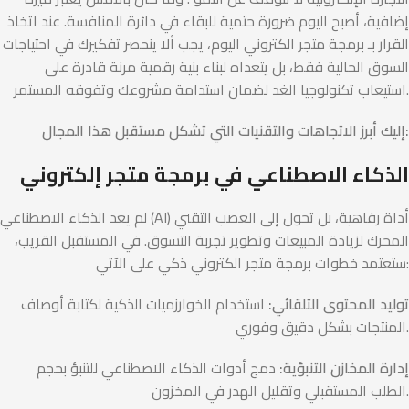
إضافية، أصبح اليوم ضرورة حتمية للبقاء في دائرة المنافسة. عند اتخاذ
القرار بـ برمجة متجر الكتروني اليوم، يجب ألا ينحصر تفكيرك في احتياجات
السوق الحالية فقط، بل يتعداه لبناء بنية رقمية مرنة قادرة على
استيعاب تكنولوجيا الغد لضمان استدامة مشروعك وتفوقه المستمر.
إليك أبرز الاتجاهات والتقنيات التي تشكل مستقبل هذا المجال:
الذكاء الاصطناعي في برمجة متجر إلكتروني
لم يعد الذكاء الاصطناعي (AI) أداة رفاهية، بل تحول إلى العصب التقني
المحرك لزيادة المبيعات وتطوير تجربة التسوق. في المستقبل القريب،
ستعتمد خطوات برمجة متجر الكتروني ذكي على الآتي:
توليد المحتوى التلقائي:
استخدام الخوارزميات الذكية لكتابة أوصاف
المنتجات بشكل دقيق وفوري.
إدارة المخازن التنبؤية:
دمج أدوات الذكاء الاصطناعي للتنبؤ بحجم
الطلب المستقبلي وتقليل الهدر في المخزون.