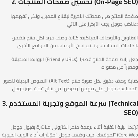
2. تحسين صفحات المنتجات (On-Page SEO)
صفحة المنتج هي محطتك الأخيرة لإقناع العميل، ولكي تفهمها
عناكب جوجل يجب التركيز على الآتي:
العناوين والأوصاف المبتكرة:
كتابة وصف فريد لكل منتج يتضمن
الكلمات المفتاحية، وتجنب نسخ الأوصاف من المواقع الأخرى.
جعل رابط صفحة المنتج قصيراً
الروابط الصديقة (Friendly URLs):
ومعبراً عن محتواه
كتابة وصف دقيق لكل صورة منتج
النصوص البديلة للصور (Alt Text):
لمساعدة جوجل على فهمها وعرضها في نتائج “بحث صور جوجل”.
3. سرعة الموقع وتجربة المستخدم (Technical
SEO)
ترتبط البنية التقنية أثناء برمجة متجر الكتروني مباشرة بقبول جوجل
لموقعك؛ حيث وضعت جوجل “مؤشرات أداء الويب الحيوية” (Core Web