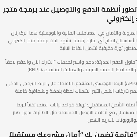
تطور أنظمة الدفع والتوصيل عند برمجة متجر
إلكتروني :
المرونة والأمان في المعاملات المالية واللوجستية هما الركيزتان
الأساسيتان لنجاح أي تجارة رقمية. تشهد آليات برمجة متجر الكتروني
متطور ثورة حقيقية تشمل النقاط التالية:
حلول الدفع الحديثة:
دمج واسع لخدمات “الشراء الآن والدفع لاحقاً”
(BNPL)، والمحافظ الرقمية الحيوية، والعملات المشفرة.
الربط اللوجستي المتقدم:
الاعتماد على الربط البرمجي الذكي (APIs)
مع شركات الشحن لتتبع الشحنات لحظة بلحظة وبشفافية كاملة.
أتمتة الشحن المستقبلي:
تهيئة قواعد بيانات المتجر تقنياً للربط
المستقبلي مع أنظمة التوصيل المستقلة مثل الطائرات بدون طيار
والروبوتات لتسريع الشحن.
قائمة تضمن لك “أمان مشروعك مستقبلاً”