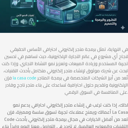
في النهاية، تمثل برمجة متجر إلكتروني احترافي الأساس الحقيقي
لنجاح أي مشروع في عالم التجارة الإلكترونية، حيث تساهم في تحسين
تجربة المستخدم وزيادة المبيعات وتعزيز نمو النشاط التجاري. وإذا كنت
تبحث عن شريك موثوق لإنشاء متجر إلكتروني متكامل بأحدث التقنيات،
تُعد من أبرز الشركات المتخصصة في برمجة المتاجر
la casa code
فإن
الإلكترونية وتقديم حلول احترافية تساعدك على بناء متجر ناجح وقادر
على المنافسة في السوق الرقمي.
لذلك، إذا كنت ترغب في إنشاء متجر إلكتروني احترافي يدعم نمو
أعمالك ويمنح عملاءك تجربة تسوق سلسة ومميزة، فإن La Casa
Code تعد من أفضل الخيارات في مجال برمجة متجر إلكتروني بأحدث
التقنيات والمعايير العالمية. لا تتردد في التواصل معنا اليوم وابدأ بناء