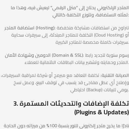
المتجر الإلكتروني يحتاج إلى “منزل الرقمي” ليعيش فيه، وهذا ما
تمثله الاستضافة، وتتوزع التكلفة كالتالي:
تتراوح من استضافات مشتركة منخفضة
استضافة المتجر (Hosting):
التكلفة للمتاجر المبتدئة، إلى سيرفرات سحابية (Cloud Hosting) أو
سيرفرات كاملة مخصصة للمتاجر الكبيرة.
رسوم سنوية لتجديد رابط
الدومين وشهادة الأمان (Domain & SSL):
المتجر وحمايته وتشفير بيانات البطاقات الائتمانية للعملاء.
الصيانة التقنية:
تكلفة التعاقد مع مبرمج أو شركة لمراقبة السيرفرات،
وإصلاح أي عطل مفاجئ قد يتسبب في توقف البيع، وعمل نسخ
احتياطي (Backup) يومي للبيانات.
3. تكلفة الإضافات والتحديثات المستمرة
(Plugins & Updates)
نادرًا ما يخرج متجر إلكتروني للنور بنسبة 100% من ميزاته دون الحاجة