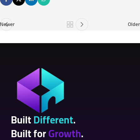
Newer
Older
Built
Different
.
Built for
Growth
.