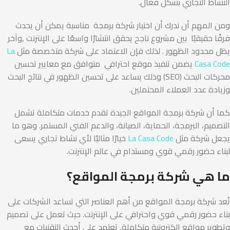
النشاط التجاري بشكل فعّال.
ومن المهم أن ندرك أن اختيار شركة برمجة مناسبة يمكن أن يحدث
فرقًا حقيقيًا بين مشروع ناجح يحقق انتشارًا واسعًا على الإنترنت ,وآخر
يظل محدود الظهور . لذلك فإن الاعتماد على شركة متخصصة مثل
La
Casa Code
يضمن تنفيذ موقع احترافي متوافق مع معايير تحسين
محركات البحث (SEO) وذلك يساعد على تحسين الظهور في نتائج البحث
وزيادة عدد العملاء المحتملين.
كما أن شركة برمجة المواقع الجيدة تقدم خدمات متكاملة تشمل
التصميم، البرمجة، الحماية، الصيانة، والدعم الفني المستمر. وهو ما
يجعل شركة مثل
La Casa Code
خيارًا مثاليًا لأي نشاط تجاري يسعى
لبناء حضور رقمي قوي ومستدام في عالم الإنترنت.
ما هي شركة برمجة المواقع؟
تُعد شركة برمجة المواقع من أهم العناصر التي تساعد الشركات على
بناء حضور رقمي قوي واحترافي على الإنترنت. حيث تعمل على تصميم
وتطوير مواقع إلكترونية متكاملة, تعتمد على أحدث التقنيات مع