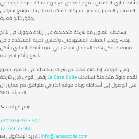
نشاط تجاري. لذلك من المهم التعامل مع جهة تمتلك خبرة حقيقية في
التصميم والتطوير وتحسين محركات البحث . لضمان بناء موقع احترافي
يحقق نتائج فعلية.
يساعدك التعاون مع شركة متخصصة على زيادة ظهورك في نتائج
البحث، وجذب العملاء المستهدفين، وتحسين تجربة المستخدم داخل
موقعك. وكل هذه العوامل تساهم في نمو نشاطك التجاري بشكل
أسرع وأكثر احترافية.
وفي النهاية، إذا كنت تبحث عن شريك يساعدك على تحقيق حضور
تقدم حلولاً متكاملة تساعدك
La Casa Code
رقمي قوي، فإن شركة
على الوصول إلى أهدافك وبناء موقع احترافي متوافق مع معايير ال
SEO الحديثة.
رقم الهاتف:
📞
+2010 66 555 322
+2 383 55 560
info@lacasacode.com
البريد الإلكتروني:
📧