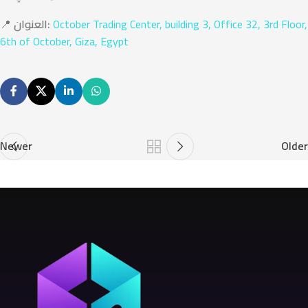
October Trading Center, building 3, Office 32, 3rd Floor,
العنوان:
📍
6th of October, Giza, Egypt
Newer
Older