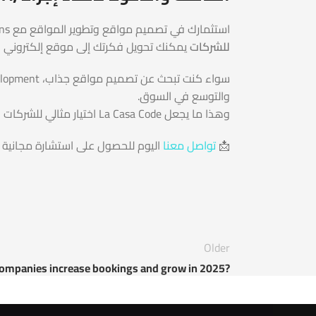
استثمارك في تصميم مواقع وتطوير المواقع مع La Casa Code Business Solutions هو خطوة أساسية نحو نمو أعمالك في العصر الرقمي. مع
للشركات
يمكنك تحويل فكرتك إلى موقع إلكتروني ا
والتوسع في السوق.
وهذا ما يجعل La Casa Code اختيار مثالي للشركات الطموحة.
📩
تواصل معنا
اليوم للحصول على استشارة مجانية و
Older
companies increase bookings and grow in 2025?