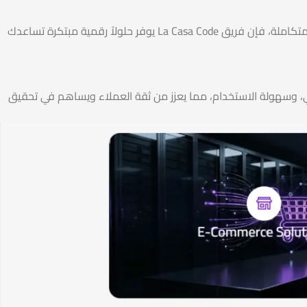
سواء كنت تبحث عن شركة تصميم مواقع تساعدك على إنشاء موقع احترافي، أو تحتاج إلى خدمات website development متكاملة، فإن فريق La Casa Code يوفر حلولاً رقمية مبتكرة تساعدك
 الأداء القوي، وسهولة الاستخدام، مما يعزز من ثقة العملاء ويساهم في تحقيق