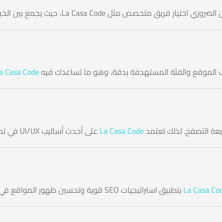
حيث يجمع بين الخبرة في التصميم والتطوير لضمان موقع احترافي متكامل.
ف الموقع والفئة المستهدفة بدقة، وهو ما تساعدك فيه
La Casa Code
عة التصفح. لذلك تعتمد
La Casa Code
على أحدث أساليب UI/UX في تصميم المواقع لضمان أفضل تجربة للزائر وزيادة معدلات التحويل.
بتطبيق استراتيجيات SEO قوية وتحسين ظهور المواقع في محركات البحث، إلى جانب دعم الحملات التسويقية عبر الإنترنت.