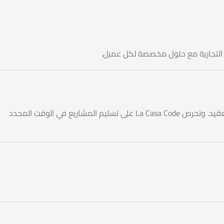
عادةً ما تستغرق مشاريع تصميم المواقع البسيطة من 2 إلى 4 أسابيع، بينما المشاريع الأكبر قد تحتاج وقت أطول حسب التعقيد. وتحرص La Casa Code على تسليم المشاريع في الوقت المحدد