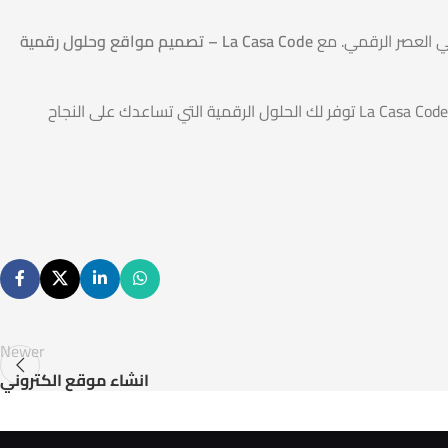
La Casa Code – تصميم مواقع وحلول رقمية
سواء كنت تبحث عن تصميم مواقع جذاب، website development متكامل، أو web development company موثوقة، فإن La Casa Code توفر لك الحلول الرقمية التي تساعدك على النجاح
Newer
انشاء موقع الكتروني