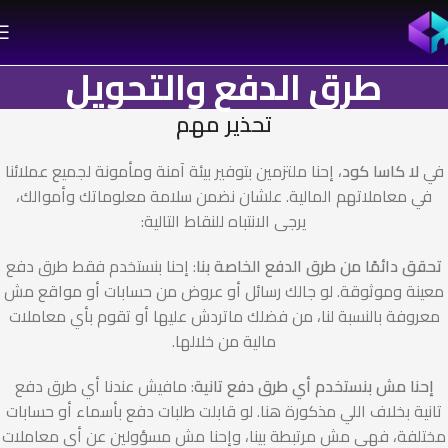
طرق الدفع والتحويل
تحذير مهم
في
لا كاسا كود
، إحنا ملتزمين بتوفير بيئة آمنة ومأمونة لجميع عملائنا
في معاملاتهم المالية. علشان نضمن سلامة معلوماتك وأموالك،
يرجى الانتباه للنقاط التالية:
تحقق دائمًا من طرق الدفع الخاصة بنا
: إحنا بنستخدم فقط طرق دفع
معينة وموثوقة. لو جالك رسائل أو عروض من حسابات أو مواقع مش
معروفة بالنسبة لنا، من فضلك ماتردش عليها أو تقوم بأي معاملات
مالية من خلالها.
إحنا مش بنستخدم أي طرق دفع تانية
: مافيش عندنا أي طرق دفع
تانية بخلاف اللي مذكورة هنا. لو قابلت طلبات دفع بأسماء أو حسابات
مختلفة، فهي مش مرتبطة بينا، وإحنا مش مسؤولين عن أي معاملات