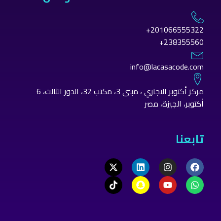
201066555322+
238355560+
info@lacasacode.com
مركز أكتوبر التجاري ، مبنى 3، مكتب 32، الدور الثالث، 6
أكتوبر، الجيزة، مصر
تابعنا