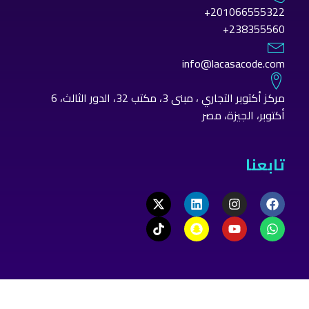
201066555322+
238355560+
info@lacasacode.com
مركز أكتوبر التجاري ، مبنى 3، مكتب 32، الدور الثالث، 6
أكتوبر، الجيزة، مصر
تابعنا