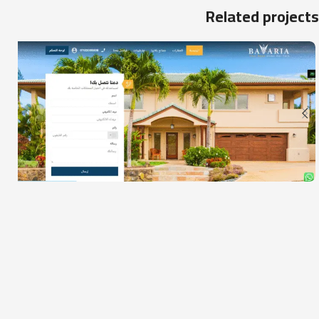
Related projects
Bavaria – Real Estate
الأعمال