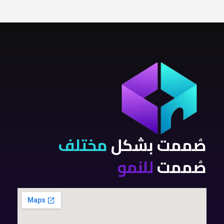
صُممت بشكل
مختلف
صُممت
للنمو