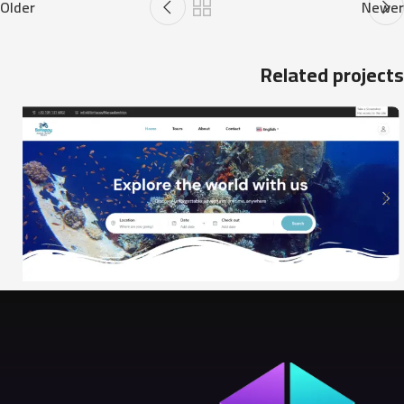
Older
Newer
Related projects
Be Happy Trips
السياحه