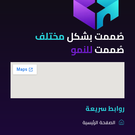
صُممت بشكل
مختلف
صُممت
للنمو
روابط سريعة
الصفحة الرئيسية