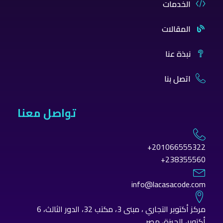
الخدمات
المقالات
نبذة عنا
اتصل بنا
تواصل معنا
201066555322+
238355560+
info@lacasacode.com
مركز أكتوبر التجاري ، مبنى 3، مكتب 32، الدور الثالث، 6
أكتوبر، الجيزة، مصر