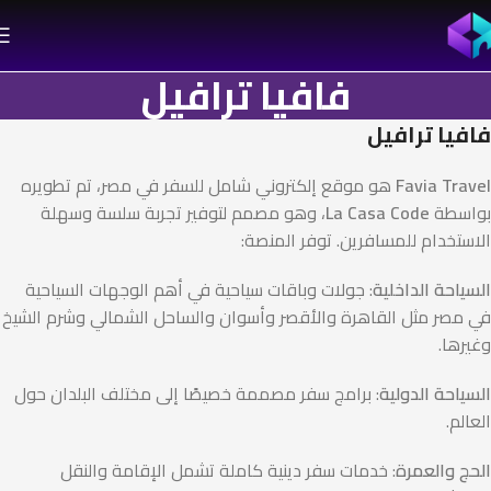
فافيا ترافيل
فافيا ترافيل
Favia Travel
هو موقع إلكتروني شامل للسفر في مصر، تم تطويره
بواسطة
La Casa Code
، وهو مصمم لتوفير تجربة سلسة وسهلة
الاستخدام للمسافرين. توفر المنصة:
السياحة الداخلية
: جولات وباقات سياحية في أهم الوجهات السياحية
في مصر مثل القاهرة والأقصر وأسوان والساحل الشمالي وشرم الشيخ
وغيرها.
السياحة الدولية
: برامج سفر مصممة خصيصًا إلى مختلف البلدان حول
العالم.
الحج والعمرة
: خدمات سفر دينية كاملة تشمل الإقامة والنقل