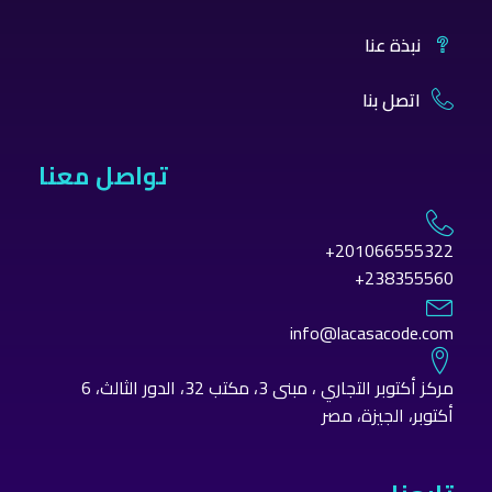
نبذة عنا
اتصل بنا
تواصل معنا
201066555322+
238355560+
info@lacasacode.com
مركز أكتوبر التجاري ، مبنى 3، مكتب 32، الدور الثالث، 6
أكتوبر، الجيزة، مصر