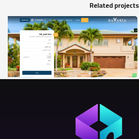
Related projects
Bavaria – Real Estate
الأعمال