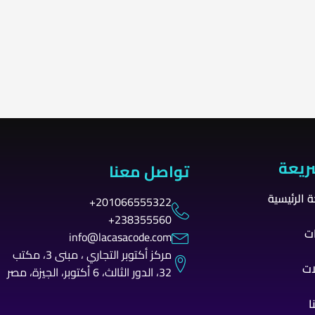
السياحه
الس
Tours
Your T
ريعة
تواصل معنا
 الرئيسية
201066555322+
238355560+
ت
info@lacasacode.com
مركز أكتوبر التجاري ، مبنى 3، مكتب
ات
32، الدور الثالث، 6 أكتوبر، الجيزة، مصر
ا