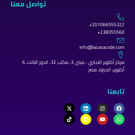
تواصل معنا
201066555322+
238355560+
info@lacasacode.com
مركز أكتوبر التجاري ، مبنى 3، مكتب 32، الدور الثالث، 6
أكتوبر، الجيزة، مصر
تابعنا